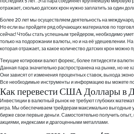
последних 5 лет. Эта пара соединяет крупнейшую мировую 
отражает, сколько датских крон нужно заплатить за один до
Более 20 лет мы осуществляем деятельность на междунаро
Но если вы пройдете ряд обучающих материалов по торговл
сейчас! Чтобы стать успешным трейдером, необходимо умет
только на подорожании валюты, но и на её удешевлении. На
которая отражает, за какое количество датских крон можно
Текущие котировки валют форекс, более пятидесяти валютны
Данная пара значительно распространена на рынке, но не 
Они зависят от изменения процентных ставок, выхода экон
Все необходимые инструменты и информацию вы можете по
Как перевести США Доллары в 
Инвестиции в валютный рынок не требуют глубоких математи
игра. Мы обеспечиваем трейдерам максимально выгодные ус
бирже свои первые деньги. Самостоятельно получить опыт,
акциями, индексами и драгоценными металлами.