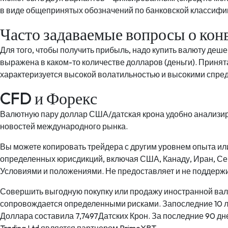
в виде общепринятых обозначений по банковской классифика
Часто задаваемые вопросы о кон
Для того, чтобы получить прибыль, надо купить валюту деше
выражена в каком-то количестве долларов (деньги). Прин
характеризуется высокой волатильностью и высокими спре
CFD и Форекс
Валютную пару доллар США/датская крона удобно анализиро
новостей международного рынка.
Вы можете копировать трейдера с другим уровнем опыта 
определенных юрисдикций, включая США, Канаду, Иран, Се
Условиями и положениями. Не предоставляет и не поддержив
Совершить выгодную покупку или продажу иностранной ва
сопровождается определенными рисками. Запоследние 10 ле
Доллара составила 7,7497Датских Крон. За последние 90 дне