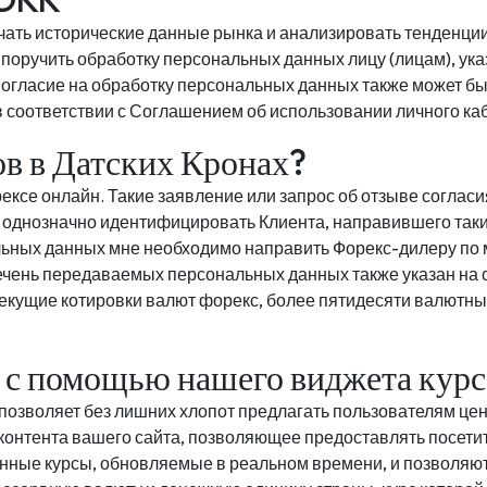
чать исторические данные рынка и анализировать тенденци
 поручить обработку персональных данных лицу (лицам), ук
df. Согласие на обработку персональных данных также может 
 в соответствии с Соглашением об использовании личного к
в в Датских Кронах?
рексе онлайн. Такие заявление или запрос об отзыве согла
днозначно идентифицировать Клиента, направившего такие 
льных данных мне необходимо направить Форекс-дилеру по м
ечень передаваемых персональных данных также указан на 
f. Текущие котировки валют форекс, более пятидесяти валютн
йт с помощью нашего виджета кур
 позволяет без лишних хлопот предлагать пользователям ц
онтента вашего сайта, позволяющее предоставлять посети
ные курсы, обновляемые в реальном времени, и позволяют