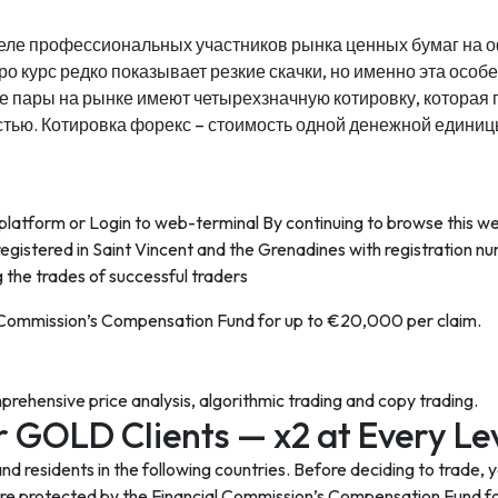
еле профессиональных участников рынка ценных бумаг на 
ро курс редко показывает резкие скачки, но именно эта осо
е пары на рынке имеют четырехзначную котировку, которая
тью. Котировка форекс – стоимость одной денежной единиц
 platform or Login to web-terminal By continuing to browse this w
egistered in Saint Vincent and the Grenadines with registration n
g the trades of successful traders
al Commission’s Compensation Fund for up to €20,000 per claim.
rehensive price analysis, algorithmic trading and copy trading.
GOLD Clients — x2 at Every Lev
d residents in the following countries. Before deciding to trade, y
 are protected by the Financial Commission’s Compensation Fund f