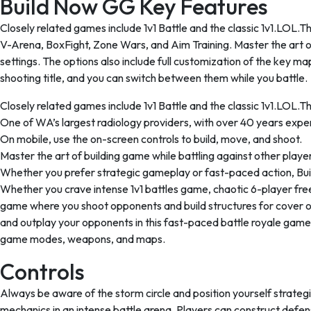
Build Now GG Key Features
Mac,
Windows
Closely related games include 1v1 Battle and the classic 1v1.LOL.T
MT4
V-Arena, BoxFight, Zone Wars, and Aim Training. Master the art of 
App
settings. The options also include full customization of the key m
download
shooting title, and you can switch between them while you battle.
Closely related games include 1v1 Battle and the classic 1v1.LOL.Th
One of WA’s largest radiology providers, with over 40 years expe
On mobile, use the on-screen controls to build, move, and shoot.
Master the art of building game while battling against other playe
Whether you prefer strategic gameplay or fast-paced action, Buil
Whether you crave intense 1v1 battles game, chaotic 6-player free
game where you shoot opponents and build structures for cover or s
and outplay your opponents in this fast-paced battle royale game
game modes, weapons, and maps.
Controls
Always be aware of the storm circle and position yourself strate
mechanics in an intense battle arena. Players can construct defens