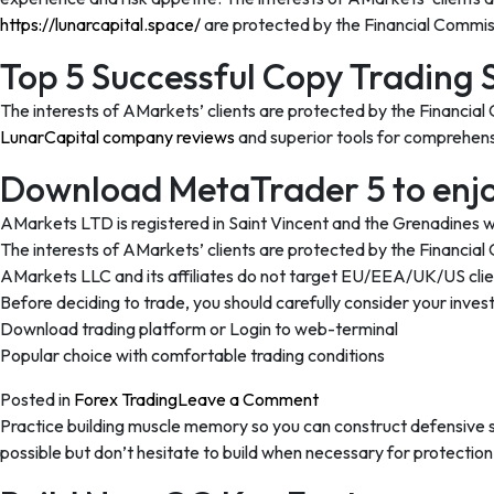
https://lunarcapital.space/
are protected by the Financial Commi
Top 5 Successful Copy Trading 
The interests of AMarkets’ clients are protected by the Financi
LunarCapital company reviews
and superior tools for comprehensiv
Download MetaTrader 5 to enjoy
AMarkets LTD is registered in Saint Vincent and the Grenadines wi
The interests of AMarkets’ clients are protected by the Financi
AMarkets LLC and its affiliates do not target EU/EEA/UK/US clie
Before deciding to trade, you should carefully consider your inves
Download trading platform or Login to web-terminal
Popular choice with comfortable trading conditions
on
Posted in
Forex Trading
Leave a Comment
MetaTrader
Practice building muscle memory so you can construct defensive 
4
possible but don’t hesitate to build when necessary for protectio
for