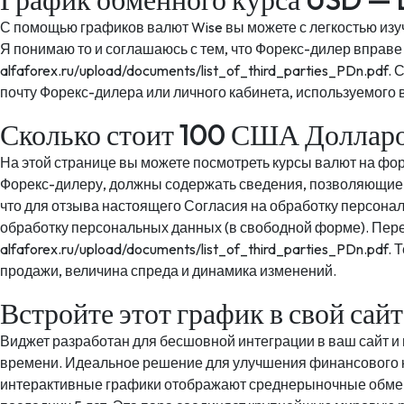
С помощью графиков валют Wise вы можете с легкостью изу
Я понимаю то и соглашаюсь с тем, что Форекс-дилер вправе
alfaforex.ru/upload/documents/list_of_third_parties_PDn.p
почту Форекс-дилера или личного кабинета, используемого
Сколько стоит 100 США Долларо
На этой странице вы можете посмотреть курсы валют на фо
Форекс-дилеру, должны содержать сведения, позволяющие о
что для отзыва настоящего Согласия на обработку персона
обработку персональных данных (в свободной форме). Пер
alfaforex.ru/upload/documents/list_of_third_parties_PDn.pd
продажи, величина спреда и динамика изменений.
Встройте этот график в свой са
Виджет разработан для бесшовной интеграции в ваш сайт и
времени. Идеальное решение для улучшения финансового к
интерактивные графики отображают среднерыночные обмен