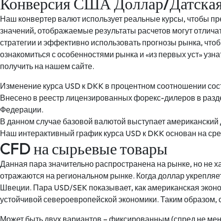
Конверсия США Доллар/Датская
Наш конвертер валют использует реальные курсы, чтобы пр
значений, отображаемые результаты расчетов могут отличат
стратегии и эффективно использовать прогнозы рынка, что
ознакомиться с особенностями рынка и «из первых уст» уз
получить на нашем сайте.
Изменение курса USD к DKK в процентном соотношении сост
Внесено в реестр лицензированных форекс-дилеров в разд
Федерации.
В данном случае базовой валютой выступает американский д
Наш интерактивный график курса USD к DKK основан на сре
CFD на сырьевые товары
Данная пара значительно распространена на рынке, но не 
отражаются на региональном рынке. Когда доллар укрепляет
Швеции. Пара USD/SEK показывает, как американская экон
устойчивой североевропейской экономики. Таким образом, ср
Может быть двух вариантов – фиксированным (спред не мен