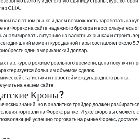
резервную валюту и денежную единицу страны, курс которой
ллар США.
дном валютном рынке и даем возможность заработать на к
е на Форекс на сайте надежного брокера и воспользуетесь 
ь анализировать ситуацию на валютных рынках и строить ве
 сегодняшний момент курс данной пары составляет около 5,7
 приобрести один американский доллар.
х пар, курс в режиме реального времени, цена покупки и п
характеризуется большим объемом сделок.
омической статистики и новостей международного рынка.
лучить на нашем сайте.
Датские Кроны?
ческих знаний, но в аналитике трейдер должен разбираться.
ловия торговли на Форекс рынке. И уже скоро вы сможете с
 позволяющий успешно торговать на рынке Форекс, достато