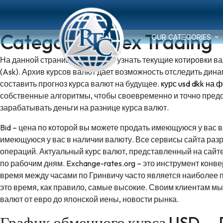
Category:
Forex Trading
OUR CATEGORIES
На данной странице вы можете узнать текущие котировки ва
(Ask). Архив курсов валют дает возможность отследить дин
составить прогноз курса валют на будущее.
курс usd dkk на 
собственные алгоритмы, чтобы своевременно и точно предос
зарабатывать деньги на разнице курса валют.
Bid – цена по которой вы можете продать имеющуюся у вас 
имеющуюся у вас в наличии валюту. Все сервисы сайта ра
операций. Актуальный курс валют, представленный на са
по рабочим дням. Exchange-rates.org – это инструмент кон
время между часами по Гринвичу часто является наиболее 
это время, как правило, самые высокие. Своим клиентам м
валют от евро до японской иены, новости рынка.
График обменного курса USD —