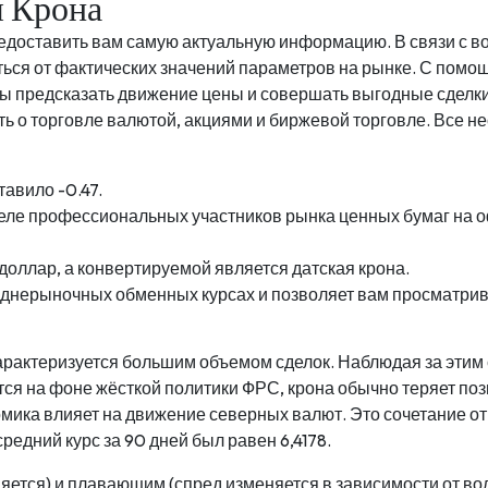
 Крона
едоставить вам самую актуальную информацию. В связи с в
ься от фактических значений параметров на рынке. С помощ
бы предсказать движение цены и совершать выгодные сделк
нать о торговле валютой, акциями и биржевой торговле. Вс
авило -0.47.
еле профессиональных участников рынка ценных бумаг на 
оллар, а конвертируемой является датская крона.
днерыночных обменных курсах и позволяет вам просматрива
характеризуется большим объемом сделок. Наблюдая за этим
ся на фоне жёсткой политики ФРС, крона обычно теряет поз
омика влияет на движение северных валют. Это сочетание 
едний курс за 90 дней был равен 6,4178.
яется) и плавающим (спред изменяется в зависимости от во