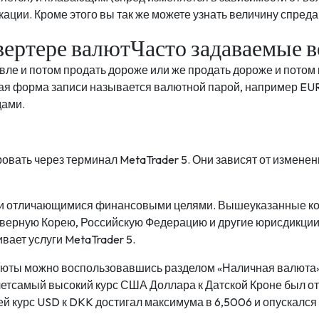
ции. Кроме этого вы так же можете узнать величину спреда
вертере валютЧасто задаваемые в
вле и потом продать дороже или же продать дороже и потом 
ятая форма записи называется валютной парой, например 
дами.
вать через терминал MetaTrader 5. Они зависят от изменен
или отличающимися финансовыми целями. Вышеуказанные ко
верную Корею, Российскую Федерацию и другие юрисдикции
ает услуги MetaTrader 5.
люты можно воспользовавшись разделом «Наличная валюта»
тсамый высокий курс США Доллара к Датской Кроне был отме
й курс USD к DKK достигал максимума в 6,5006 и опускался 