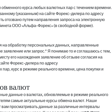
и обменного курса любых валютных пар с течением времени.
азанному (указанным) на сайте Форекс-дилера по адресу
быть отозвано путем направления запроса на электронную
абинета ООО «Альфа-Форекс» (в свободной форме).
сия на обработку персональных данных, направленные
заявление или запрос.” Я понимаю то и соглашаюсь с тем,
есту его нахождения заявление об отзыве согласия на
сайте Форекс-дилера по адресу
ых пар, курс в режиме реального времени, цена покупки и
сов валют
енные данные о валютах, обновляемые в режиме реального
телям самые актуальные курсы обмена валют. Наши
 вам просматривать данные за различные интервалы