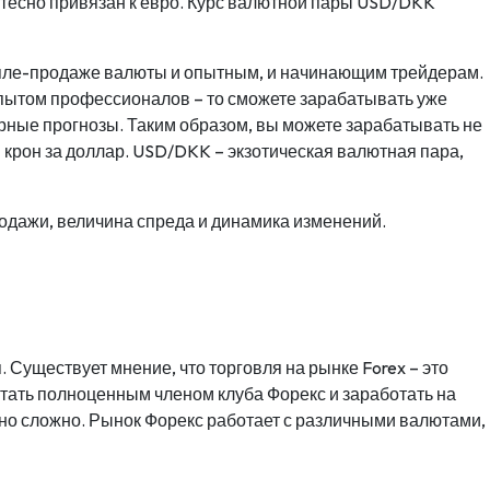
 тесно привязан к евро. Курс валютной пары USD/DKK
упле-продаже валюты и опытным, и начинающим трейдерам.
опытом профессионалов – то сможете зарабатывать уже
рные прогнозы. Таким образом, вы можете зарабатывать не
 крон за доллар. USD/DKK – экзотическая валютная пара,
родажи, величина спреда и динамика изменений.
 Существует мнение, что торговля на рынке Forex – это
тать полноценным членом клуба Форекс и заработать на
чно сложно. Рынок Форекс работает с различными валютами,