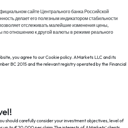
официальном сайте Центрального банка Российской
бенность делает его полезным индикатором стабильности
 позволяет отслеживать малейшие изменения цены,
ы по отношению к другой валюты в режиме реального
ebsite, you agree to our Cookie policy. AMarkets LLC and its
umber BC 2015 and the relevant registry operated by the Financial
el!
ou should carefully consider your investment objectives, level of
or up to €20,000 per claim The interests of AMarkets’ clients