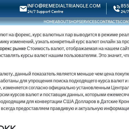
INFO@REMEDIALTRIANGLE.COM
855
24/7 Support Centre
24/7
HOME
ABOUT
SHOP
SERVICES
CONTRACTS
CON
лют на форекс, курс валютных пар выводится в режиме реаль
амику изменений, узнать конкретный курс валют онлайн за 
форекс рынке
Стоимость валют, отображаемая на нашем сайте
тавлять курсы валют нашим пользователям. Это значит, что
валюту, данный показатель является меньше чем цена покупк
зработаны для упрощения поиска подходящего курса валют
йте, изменяется согласно официально установленным Цент
версии курсов валют и поставщик данных, которыми ежемеся
подходящим для конвертации США Долларов в Датские Кроны
ы всегда предоставляем правдивую и актуальную информацию
 DKK