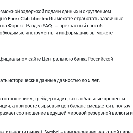
озможной задержкой подачи данных и округлением
ью Forex Club Libertex Вы можете отработать различные
и на Форекс. Раздел FAQ — прекрасный способ
е необходимые инструменты и информацию вы можете
официальном сайте Центрального банка Российской
ть исторические данные давностью до 5 лет.
 соотношением, трейдер видит, как глобальные процессы
иции, а при росте сырьевых цен баланс смещается в пользу
отражает соотношение ведущей мировой резервной валюты и
латильности рынка). Symbol – наименование валютной пары,