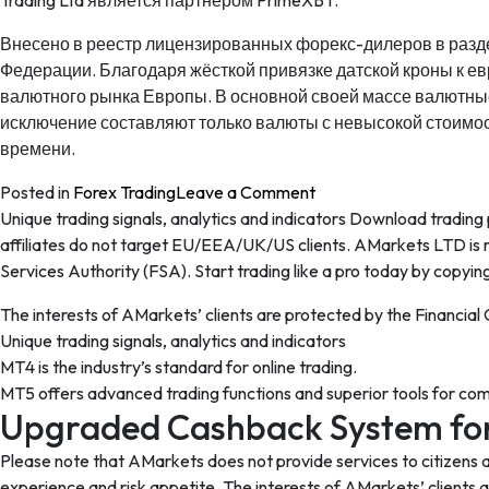
Trading Ltd является партнером PrimeXBT.
Внесено в реестр лицензированных форекс-дилеров в разд
Федерации. Благодаря жёсткой привязке датской кроны к ев
валютного рынка Европы. В основной своей массе валютны
исключение составляют только валюты с невысокой стоимос
времени.
on
Posted in
Forex Trading
Leave a Comment
Реальные
Unique trading signals, analytics and indicators Download trading
котировки
affiliates do not target EU/EEA/UK/US clients. AMarkets LTD is r
форекс,
Services Authority (FSA). Start trading like a pro today by copyin
более
The interests of AMarkets’ clients are protected by the Financi
30
Unique trading signals, analytics and indicators
валют
MT4 is the industry’s standard for online trading.
и
MT5 offers advanced trading functions and superior tools for comp
драгоценные
Upgraded Cashback System for 
металлы
Please note that AMarkets does not provide services to citizens an
experience and risk appetite. The interests of AMarkets’ clients